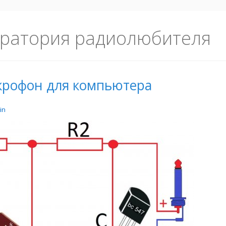
ратория радиолюбителя
крофон для компьютера
in