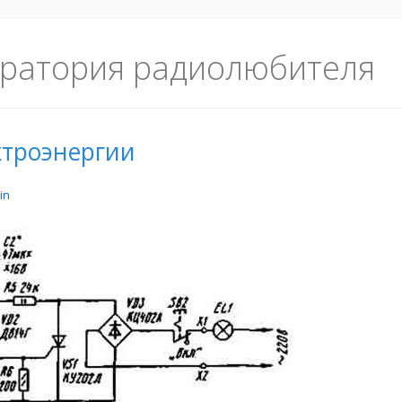
ратория радиолюбителя
ктроэнергии
in