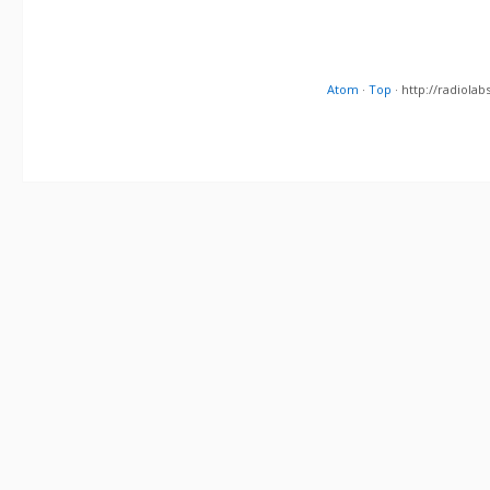
Atom
·
Top
· http://radiol