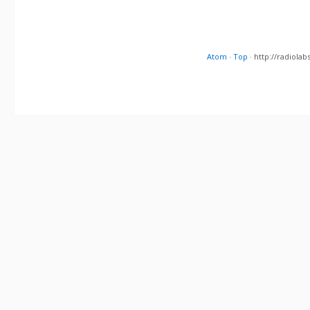
Atom
·
Top
· http://radiol